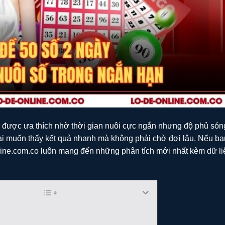
 được ưa thích nhờ thời gian nuôi cực ngắn nhưng độ phủ són
i muốn thấy kết quả nhanh mà không phải chờ đợi lâu. Nếu bạ
line.com.co luôn mang đến những phân tích mới nhất kèm dữ li