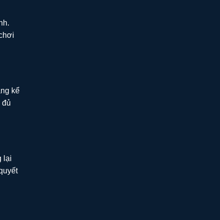
nh.
chơi
áng kể
 đủ
 lại
quyết