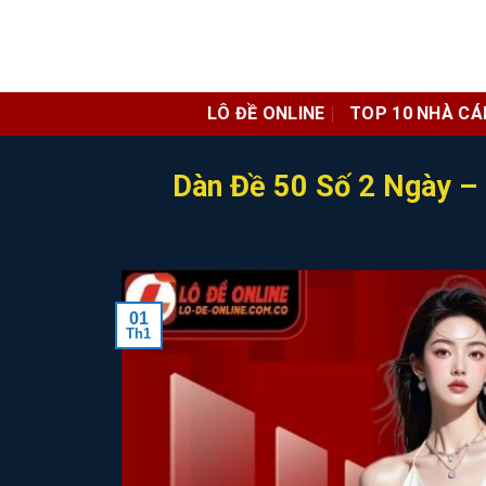
Skip
to
content
LÔ ĐỀ ONLINE
TOP 10 NHÀ CÁI
Dàn Đề 50 Số 2 Ngày –
01
Th1