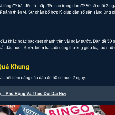
 tổng đề trải đều từ thấp đến cao trong dàn đề 50 số nuôi 2 ng
 tránh thiên vị. Sự phân bố hợp lý giúp dàn số sẵn sàng ứng 
i cầu khác hoặc backtest nhanh trên vài ngày trước. Dàn đề 50 
 bắt đầu nuôi. Bước kiểm tra cuối cùng thường giúp loại bỏ nhữ
Quả Khung
ác hết tiềm năng của dàn đề 50 số nuôi 2 ngày.
 – Phủ Rộng Và Theo Dõi Dài Hơi