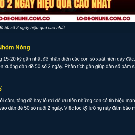
ề 50 số 2 ngày hiệu quả cao nhất
 Nhóm Nóng
ng 15-20 kỳ gần nhất để nhận diện các con số xuất hiện dày đặc
ọn xuống dàn đề 50 số 2 ngày. Phân tích gần giúp dàn số bám s
ố
i câm, tổng đề hay lô rơi để ưu tiên những con có tín hiệu mạn
 vào dàn đề 50 số nuôi 2 ngày. Việc lọc kỹ lưỡng này đảm bảo 