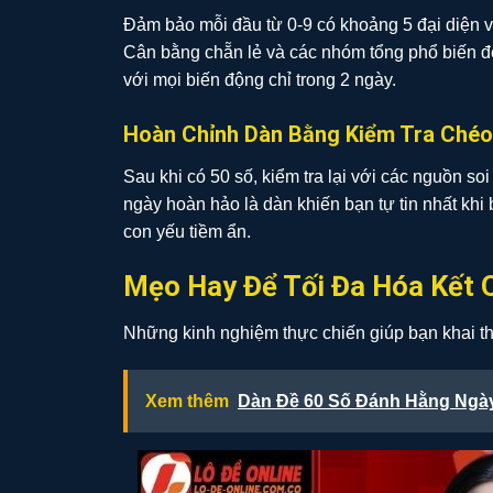
Đảm bảo mỗi đầu từ 0-9 có khoảng 5 đại diện và
Cân bằng chẵn lẻ và các nhóm tổng phổ biến để
với mọi biến động chỉ trong 2 ngày.
Hoàn Chỉnh Dàn Bằng Kiểm Tra Chéo
Sau khi có 50 số, kiểm tra lại với các nguồn so
ngày hoàn hảo là dàn khiến bạn tự tin nhất khi
con yếu tiềm ẩn.
Mẹo Hay Để Tối Đa Hóa Kết 
Những kinh nghiệm thực chiến giúp bạn khai th
Xem thêm
Dàn Đề 60 Số Đánh Hằng Ngày