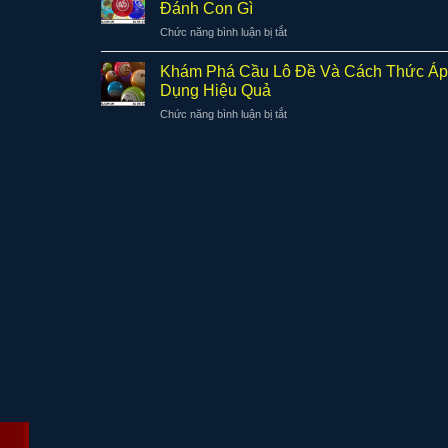
Chiến
Đánh Con Gì
Quyết
Lược
ở
Chức năng bình luận bị tắt
Đánh
Áp
Khám
Lô
Dụng
Phá
Theo
Khám Phá Cầu Lô Đề Và Cách Thức Áp
Hiệu
Bí
Lô
Dụng Hiệu Quả
Quả
Quyết
Kép
ở
Chức năng bình luận bị tắt
Đề
Cho
Khám
Về
Người
Phá
34
Chơi
Cầu
Hôm
Lô
Lô
Sau
Đề
Đề
Đánh
Và
Con
Cách
Gì
Thức
Áp
Dụng
Hiệu
Quả