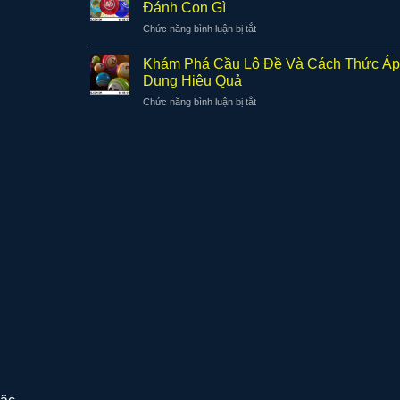
Chiến
Đánh Con Gì
Quyết
Lược
ở
Chức năng bình luận bị tắt
Đánh
Áp
Khám
Lô
Dụng
Phá
Theo
Khám Phá Cầu Lô Đề Và Cách Thức Áp
Hiệu
Bí
Lô
Dụng Hiệu Quả
Quả
Quyết
Kép
ở
Chức năng bình luận bị tắt
Đề
Cho
Khám
Về
Người
Phá
34
Chơi
Cầu
Hôm
Lô
Lô
Sau
Đề
Đề
Đánh
Và
Con
Cách
Gì
Thức
Áp
Dụng
Hiệu
Quả