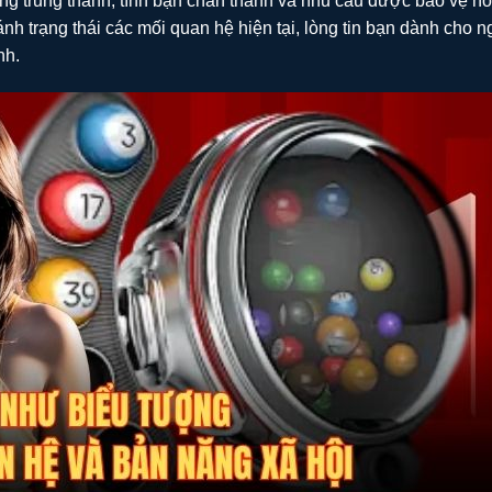
ăng trung thành, tình bạn chân thành và nhu cầu được bảo vệ h
h trạng thái các mối quan hệ hiện tại, lòng tin bạn dành cho 
nh.
Báo Về Cảm Xúc
àn
 Tin
ự Trung Thành Nội Tâm
ấc Mơ Thấy Chó
Bội
t
 Đặc Biệt