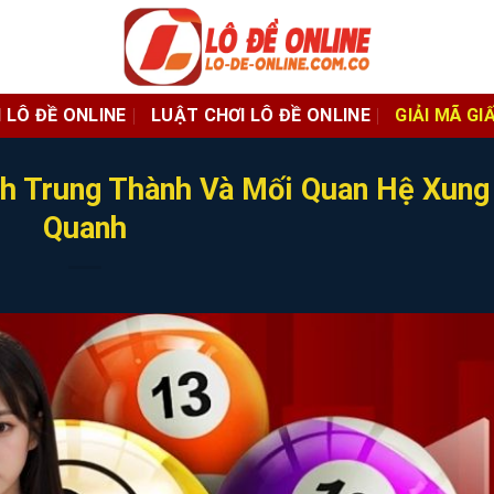
 LÔ ĐỀ ONLINE
LUẬT CHƠI LÔ ĐỀ ONLINE
GIẢI MÃ GI
h Trung Thành Và Mối Quan Hệ Xung
Quanh