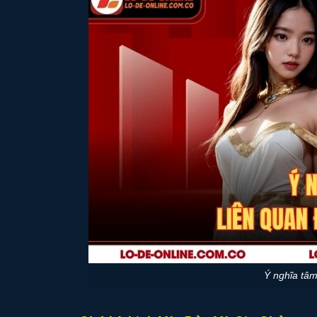
Ý nghĩa tâm