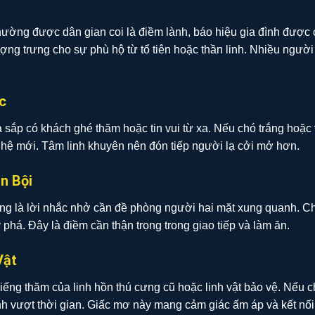
ường được dân gian coi là điềm lành, báo hiệu gia đình được
ợng trưng cho sự phù hộ từ tổ tiên hoặc thần linh. Nhiều người
.
c
sắp có khách ghé thăm hoặc tin vui từ xa. Nếu chó trắng hoặc
n hệ mới. Tâm linh khuyên nên đón tiếp người lạ cởi mở hơn.
n Bội
ng là lời nhắc nhở cần đề phòng người hai mặt xung quanh. C
phá. Đây là điềm cần thận trọng trong giao tiếp và làm ăn.
Vật
iếng thăm của linh hồn thú cưng cũ hoặc linh vật bảo vệ. Nếu 
hành vượt thời gian. Giấc mơ này mang cảm giác ấm áp và kết nối