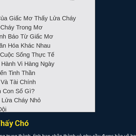
Của Giấc Mơ Thấy Lửa Cháy
 Cháy Trong Mơ
ảnh Báo Từ Giấc Mơ
Văn Hóa Khác Nhau
Cuộc Sống Thực Tế
 Hành Vi Hàng Ngày
ến Tinh Thần
 Và Tài Chính
 Con Số Gì?
 Lửa Cháy Nhỏ
Dội
 Kèm Theo Khói
Thấy Chó
háy Trong Nhà