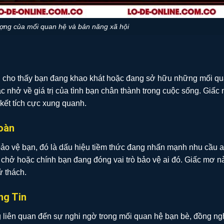
ợng của mối quan hệ và bản năng xã hội
g cho thấy bạn đang khao khát hoặc đang sở hữu những mối q
c nhở về giá trị của tình bạn chân thành trong cuộc sống. Giấc
kết tích cực xung quanh.
oàn
ảo vệ bạn, đó là dấu hiệu tiềm thức đang nhấn mạnh nhu cầu 
 chở hoặc chính bạn đang đóng vai trò bảo vệ ai đó. Giấc mơ n
ử thách.
ng Tin
 liên quan đến sự nghi ngờ trong mối quan hệ bạn bè, đồng ng