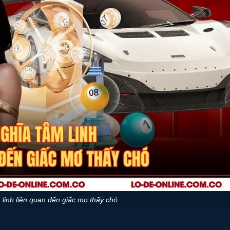
 linh liên quan đến giấc mơ thấy chó