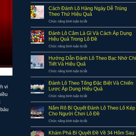
Cách
Từ
Người
Đánh
0
Cách Đánh Lô Hàng Ngày Dễ Trúng
Chơi
Lô
Đến
Theo Thứ Hiệu Quả
Theo
9
ở
Chức năng bình luận bị tắt
Đề
Hiệu
Cách
Chạm
Quả
Đánh
Tuần
Đánh Lô Câm Là Gì Và Cách Áp Dụng
Và
Lô
Thứ
Hiệu Quả Trong Lô Đề
Dễ
Hàng
8
Áp
ở
Chức năng bình luận bị tắt
Ngày
Hiệu
Dụng
Đánh
Dễ
Quả
Lô
Trúng
Hướng Dẫn Đánh Lô Theo Bạc Nhớ Ch
Và
Câm
Theo
Tiết Và Hiệu Quả
Chính
Là
Thứ
Xác
ở
Chức năng bình luận bị tắt
Gì
Hiệu
Hướng
Và
Quả
Dẫn
Cách
Đánh Lô Theo Tổng Đặc Biệt Và Chiến
h vi
Đánh
Áp
Lược Áp Dụng Hiệu Quả
Lô
Dụng
hiều
ở
Chức năng bình luận bị tắt
Theo
Hiệu
Đánh
c
Bạc
Quả
Lô
Nhớ
Nắm Rõ Bí Quyết Đánh Lô Theo Lô Kép
Trong
 báu
Theo
Chi
Cho Người Chơi Lô Đề
Lô
Tổng
Tiết
Đề
ở
Chức năng bình luận bị tắt
Đặc
Và
Nắm
Biệt
Hiệu
Rõ
Và
Khám Phá Bí Quyết Đề Về 34 Hôm Sau
Quả
Bí