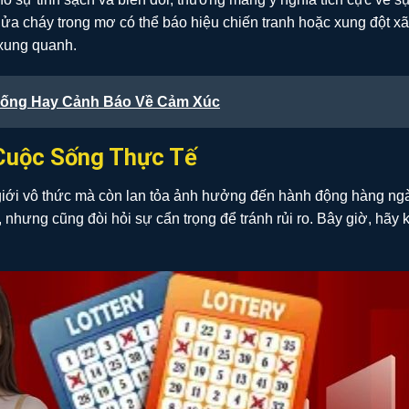
, lửa cháy trong mơ có thể báo hiệu chiến tranh hoặc xung đột xã
xung quanh.
Sống Hay Cảnh Báo Về Cảm Xúc
Cuộc Sống Thực Tế
 giới vô thức mà còn lan tỏa ảnh hưởng đến hành động hàng ng
nhưng cũng đòi hỏi sự cẩn trọng để tránh rủi ro. Bây giờ, hãy