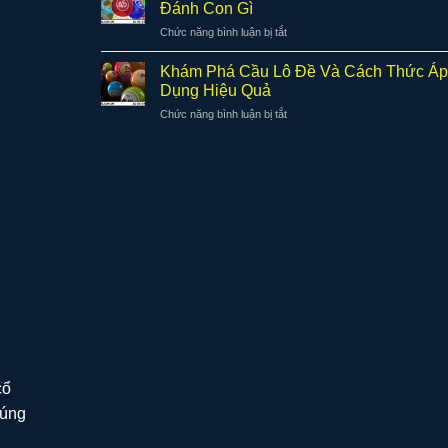
Chiến
Đánh Con Gì
Quyết
Lược
ở
Chức năng bình luận bị tắt
Đánh
Áp
Khám
Lô
Dụng
Phá
Theo
Khám Phá Cầu Lô Đề Và Cách Thức Áp
Hiệu
Bí
Lô
Dụng Hiệu Quả
Quả
Quyết
Kép
ở
Chức năng bình luận bị tắt
Đề
Cho
Khám
Về
Người
Phá
34
Chơi
Cầu
Hôm
Lô
Lô
Sau
Đề
Đề
Đánh
Và
Con
Cách
Gì
Thức
Áp
Dụng
Hiệu
Quả
cổ
húng