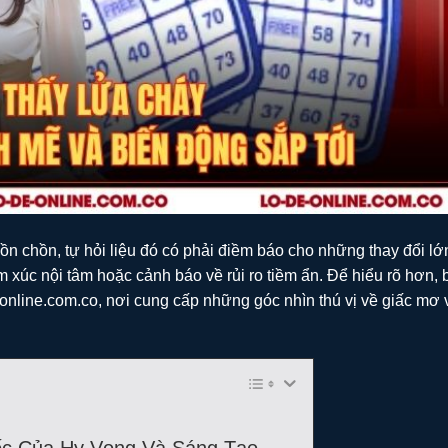
 chồn, tự hỏi liệu đó có phải điềm báo cho những thay đổi lớn
xúc nội tâm hoặc cảnh báo về rủi ro tiềm ẩn. Để hiểu rõ hơn, 
de-online.com.co, nơi cung cấp những góc nhìn thú vị về giấc mơ 