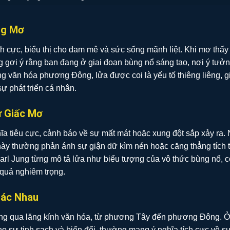
ng Mơ
h cực, biểu thị cho đam mê và sức sống mãnh liệt. Khi mơ thấy
g gợi ý rằng bạn đang ở giai đoạn bùng nổ sáng tạo, nơi ý tưở
ng văn hóa phương Đông, lửa được coi là yếu tố thiêng liêng, g
ự phát triển cá nhân.
ừ Giấc Mơ
ĩa tiêu cực, cảnh báo về sự mất mát hoặc xung đột sắp xảy ra.
 này thường phản ánh sự giận dữ kìm nén hoặc căng thẳng tích 
arl Jung từng mô tả lửa như biểu tượng của vô thức bùng nổ, c
quả nghiêm trọng.
hác Nhau
dạng qua lăng kính văn hóa, từ phương Tây đến phương Đông. 
ho sự tinh sạch và biến đổi, thường mang ý nghĩa tích cực về sự