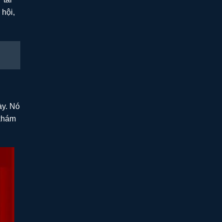
 hội,
ày. Nó
 khám