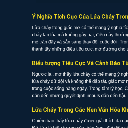
Ý Nghĩa Tích Cực Của Lửa Cháy Tro
Lửa cháy trong giấc mơ có thể mang ý nghĩa tíc
cháy lan tỏa mà không gây hại, điều này thườn
mẻ tràn đầy và sẵn sàng thay đổi cuộc đời. Tro
thanh tẩy những điều tiêu cực, mở đường cho s
Biểu tượng Tiêu Cực Và Cảnh Báo T
Ngược lại, mơ thấy lửa cháy có thể mang ý ngh
lửa cháy dữ dội và không thể dập tắt, giấc mơ
trong cuộc sống hàng ngày. Trong tâm lý học, C
dẫn đến những quyết định impuls dẫn đến hậu 
Lửa Cháy Trong Các Nền Văn Hóa K
Chiêm bao thấy lửa cháy được giải thích đa 
Độ, lửa là biểu tượng của thần Agni, đại diện c