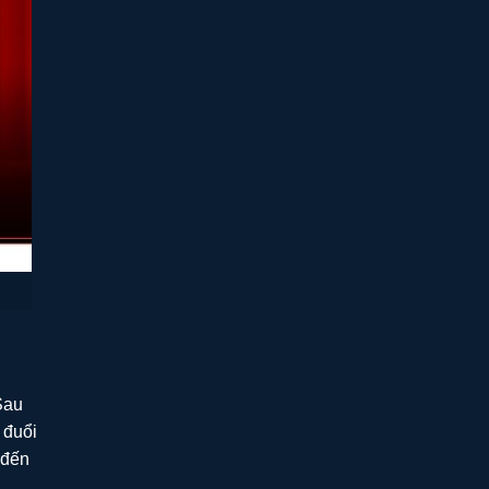
Sau
 đuổi
 đến