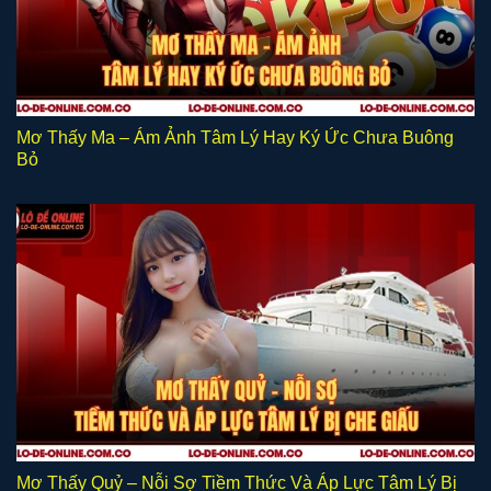
Mơ Thấy Ma – Ám Ảnh Tâm Lý Hay Ký Ức Chưa Buông
Bỏ
Mơ Thấy Quỷ – Nỗi Sợ Tiềm Thức Và Áp Lực Tâm Lý Bị