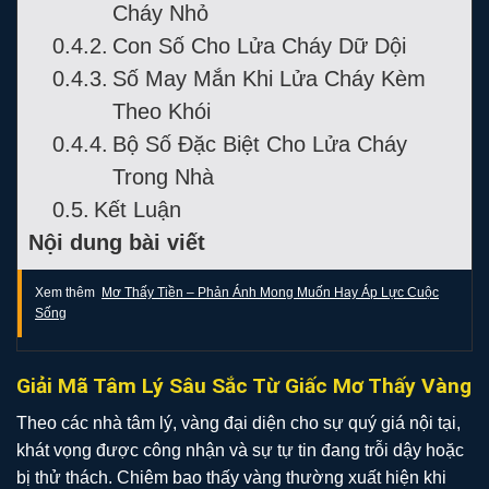
Cháy Nhỏ
Con Số Cho Lửa Cháy Dữ Dội
Số May Mắn Khi Lửa Cháy Kèm
Theo Khói
Bộ Số Đặc Biệt Cho Lửa Cháy
Trong Nhà
Kết Luận
Nội dung bài viết
Xem thêm
Mơ Thấy Tiền – Phản Ánh Mong Muốn Hay Áp Lực Cuộc
Sống
Giải Mã Tâm Lý Sâu Sắc Từ Giấc Mơ Thấy Vàng
Theo các nhà tâm lý, vàng đại diện cho sự quý giá nội tại,
khát vọng được công nhận và sự tự tin đang trỗi dậy hoặc
bị thử thách. Chiêm bao thấy vàng thường xuất hiện khi