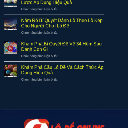
Đánh
Áp
Lược Áp Dụng Hiệu Quả
Lô
Dụng
ở
Chức năng bình luận bị tắt
Theo
Hiệu
Đánh
Bạc
Quả
Lô
Nhớ
Nắm Rõ Bí Quyết Đánh Lô Theo Lô Kép
Trong
Theo
Chi
Cho Người Chơi Lô Đề
Lô
Tổng
Tiết
Đề
ở
Chức năng bình luận bị tắt
Đặc
Và
Nắm
Biệt
Hiệu
Rõ
Và
Khám Phá Bí Quyết Đề Về 34 Hôm Sau
Quả
Bí
Chiến
Đánh Con Gì
Quyết
Lược
ở
Chức năng bình luận bị tắt
Đánh
Áp
Khám
Lô
Dụng
Phá
Theo
Khám Phá Cầu Lô Đề Và Cách Thức Áp
Hiệu
Bí
Lô
Dụng Hiệu Quả
Quả
Quyết
Kép
ở
Chức năng bình luận bị tắt
Đề
Cho
Khám
Về
Người
Phá
34
Chơi
Cầu
Hôm
Lô
Lô
Sau
Đề
Đề
Đánh
Và
Con
Cách
Gì
Thức
Áp
Dụng