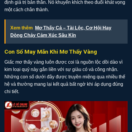
định giá trị bản thân. Nó khuyến khích theo đuổi khát vọng
một cách chân thành.
Xem thêm
Mơ Thấy Cá – Tài Lộc, Cơ Hội Hay
Dòng Chảy Cảm Xúc Sâu Kín
Con Số May Mắn Khi Mơ Thấy Vàng
Giấc mơ thấy vàng luôn được coi là nguồn lộc dồi dào vì
kim loại quý này gắn liền với sự giàu có và công nhận.
Những con số dưới đây được truyền miệng qua nhiều thế
hệ và thường mang lại kết quả bất ngờ khi áp dụng đúng
chi tiết.