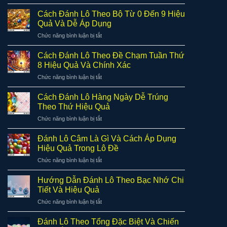
Cách
Đánh
Cách Đánh Lô Theo Bộ Từ 0 Đến 9 Hiệu
Lô
Quả Và Dễ Áp Dụng
Theo
ở
Chức năng bình luận bị tắt
Hình
Cách
Quả
Đánh
Trám
Cách Đánh Lô Theo Đề Chạm Tuần Thứ
Lô
Hiệu
8 Hiệu Quả Và Chính Xác
Theo
Quả
ở
Chức năng bình luận bị tắt
Bộ
Cho
Cách
Từ
Người
Đánh
0
Cách Đánh Lô Hàng Ngày Dễ Trúng
Chơi
Lô
Đến
Theo Thứ Hiệu Quả
Theo
9
ở
Chức năng bình luận bị tắt
Đề
Hiệu
Cách
Chạm
Quả
Đánh
Tuần
Đánh Lô Câm Là Gì Và Cách Áp Dụng
Và
Lô
Thứ
Hiệu Quả Trong Lô Đề
Dễ
Hàng
8
Áp
ở
Chức năng bình luận bị tắt
Ngày
Hiệu
Dụng
Đánh
Dễ
Quả
Lô
Trúng
Hướng Dẫn Đánh Lô Theo Bạc Nhớ Chi
Và
Câm
Theo
Tiết Và Hiệu Quả
Chính
Là
Thứ
Xác
ở
Chức năng bình luận bị tắt
Gì
Hiệu
Hướng
Và
Quả
Dẫn
Cách
Đánh Lô Theo Tổng Đặc Biệt Và Chiến