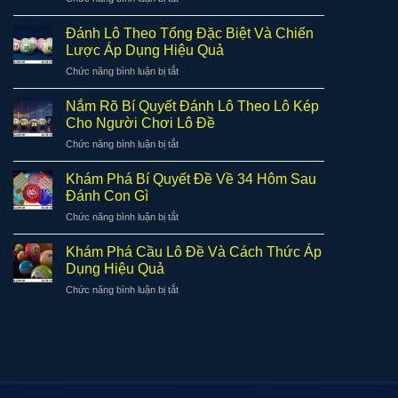
Gì
Hiệu
Hướng
Và
Quả
Dẫn
Cách
Đánh Lô Theo Tổng Đặc Biệt Và Chiến
Đánh
Áp
Lược Áp Dụng Hiệu Quả
Lô
Dụng
ở
Chức năng bình luận bị tắt
Theo
Hiệu
Đánh
Bạc
Quả
Lô
Nhớ
Nắm Rõ Bí Quyết Đánh Lô Theo Lô Kép
Trong
Theo
Chi
Cho Người Chơi Lô Đề
Lô
Tổng
Tiết
Đề
ở
Chức năng bình luận bị tắt
Đặc
Và
Nắm
Biệt
Hiệu
Rõ
Và
Khám Phá Bí Quyết Đề Về 34 Hôm Sau
Quả
Bí
Chiến
Đánh Con Gì
Quyết
Lược
ở
Chức năng bình luận bị tắt
Đánh
Áp
Khám
Lô
Dụng
Phá
Theo
Khám Phá Cầu Lô Đề Và Cách Thức Áp
Hiệu
Bí
Lô
Dụng Hiệu Quả
Quả
Quyết
Kép
ở
Chức năng bình luận bị tắt
Đề
Cho
Khám
Về
Người
Phá
34
Chơi
Cầu
Hôm
Lô
Lô
Sau
Đề
Đề
Đánh
Và
Con
Cách
Gì