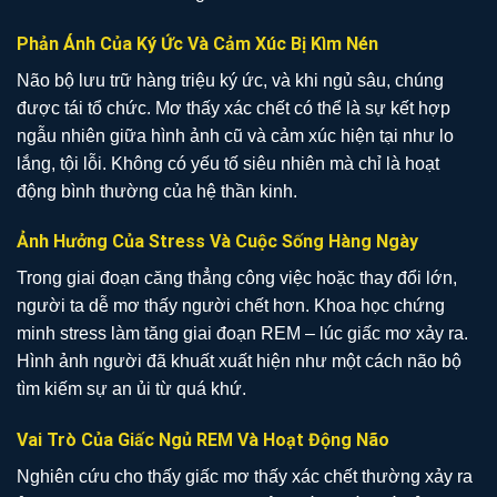
Phản Ánh Của Ký Ức Và Cảm Xúc Bị Kìm Nén
Não bộ lưu trữ hàng triệu ký ức, và khi ngủ sâu, chúng
được tái tổ chức. Mơ thấy xác chết có thể là sự kết hợp
ngẫu nhiên giữa hình ảnh cũ và cảm xúc hiện tại như lo
lắng, tội lỗi. Không có yếu tố siêu nhiên mà chỉ là hoạt
động bình thường của hệ thần kinh.
Ảnh Hưởng Của Stress Và Cuộc Sống Hàng Ngày
Trong giai đoạn căng thẳng công việc hoặc thay đổi lớn,
người ta dễ mơ thấy người chết hơn. Khoa học chứng
minh stress làm tăng giai đoạn REM – lúc giấc mơ xảy ra.
Hình ảnh người đã khuất xuất hiện như một cách não bộ
tìm kiếm sự an ủi từ quá khứ.
Vai Trò Của Giấc Ngủ REM Và Hoạt Động Não
Nghiên cứu cho thấy giấc mơ thấy xác chết thường xảy ra