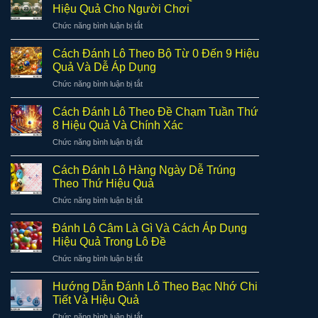
Hiệu Quả Cho Người Chơi
ở
Chức năng bình luận bị tắt
Cách
Đánh
Cách Đánh Lô Theo Bộ Từ 0 Đến 9 Hiệu
Lô
Quả Và Dễ Áp Dụng
Theo
ở
Chức năng bình luận bị tắt
Hình
Cách
Quả
Đánh
Trám
Cách Đánh Lô Theo Đề Chạm Tuần Thứ
Lô
Hiệu
8 Hiệu Quả Và Chính Xác
Theo
Quả
ở
Chức năng bình luận bị tắt
Bộ
Cho
Cách
Từ
Người
Đánh
0
Cách Đánh Lô Hàng Ngày Dễ Trúng
Chơi
Lô
Đến
Theo Thứ Hiệu Quả
Theo
9
ở
Chức năng bình luận bị tắt
Đề
Hiệu
Cách
Chạm
Quả
Đánh
Tuần
Đánh Lô Câm Là Gì Và Cách Áp Dụng
Và
Lô
Thứ
Hiệu Quả Trong Lô Đề
Dễ
Hàng
8
Áp
ở
Chức năng bình luận bị tắt
Ngày
Hiệu
Dụng
Đánh
Dễ
Quả
Lô
Trúng
Hướng Dẫn Đánh Lô Theo Bạc Nhớ Chi
Và
Câm
Theo
Tiết Và Hiệu Quả
Chính
Là
Thứ
Xác
ở
Chức năng bình luận bị tắt