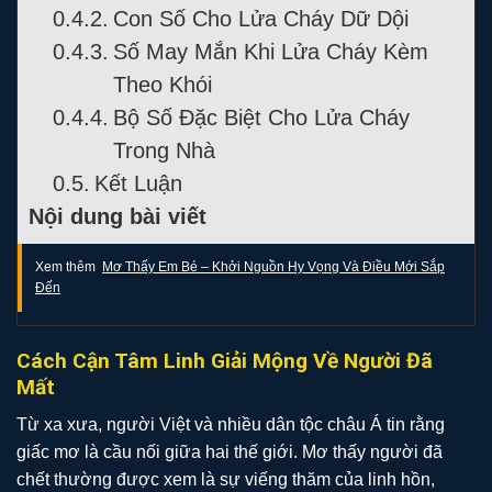
Con Số Cho Lửa Cháy Dữ Dội
Số May Mắn Khi Lửa Cháy Kèm
Theo Khói
Bộ Số Đặc Biệt Cho Lửa Cháy
Trong Nhà
Kết Luận
Nội dung bài viết
Xem thêm
Mơ Thấy Em Bé – Khởi Nguồn Hy Vọng Và Điều Mới Sắp
Đến
Cách Cận Tâm Linh Giải Mộng Về Người Đã
Mất
Từ xa xưa, người Việt và nhiều dân tộc châu Á tin rằng
giấc mơ là cầu nối giữa hai thế giới. Mơ thấy người đã
chết thường được xem là sự viếng thăm của linh hồn,