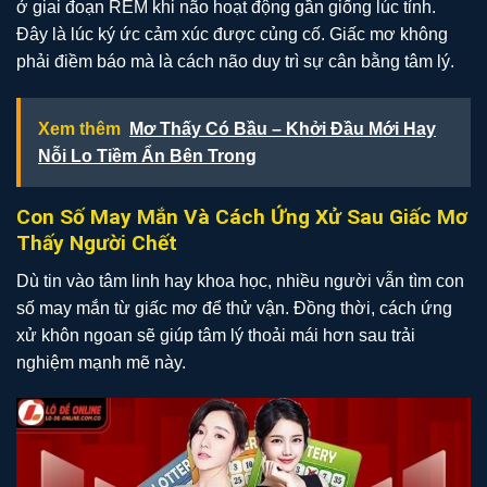
ở giai đoạn REM khi não hoạt động gần giống lúc tỉnh.
Đây là lúc ký ức cảm xúc được củng cố. Giấc mơ không
phải điềm báo mà là cách não duy trì sự cân bằng tâm lý.
Xem thêm
Mơ Thấy Có Bầu – Khởi Đầu Mới Hay
Nỗi Lo Tiềm Ẩn Bên Trong
Con Số May Mắn Và Cách Ứng Xử Sau Giấc Mơ
Thấy Người Chết
Dù tin vào tâm linh hay khoa học, nhiều người vẫn tìm con
số may mắn từ giấc mơ để thử vận. Đồng thời, cách ứng
xử khôn ngoan sẽ giúp tâm lý thoải mái hơn sau trải
nghiệm mạnh mẽ này.