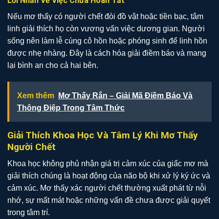
Lời Nhắn Về Việc Chưa Hoàn Tất
Nếu mơ thấy có người chết đòi đồ vật hoặc tiền bạc, tâm
linh giải thích họ còn vương vấn việc dương gian. Người
sống nên làm lễ cúng cô hồn hoặc phóng sinh để linh hồn
được nhẹ nhàng. Đây là cách hóa giải điềm báo và mang
lại bình an cho cả hai bên.
Xem thêm
Mơ Thấy Rắn – Giải Mã Điềm Báo Và
Thông Điệp Trong Tâm Thức
Giải Thích Khoa Học Và Tâm Lý Khi Mơ Thấy
Người Chết
Khoa học không phủ nhận giá trị cảm xúc của giấc mơ mà
giải thích chúng là hoạt động của não bộ khi xử lý ký ức và
cảm xúc. Mơ thấy xác người chết thường xuất phát từ nỗi
nhớ, sự mất mát hoặc những vấn đề chưa được giải quyết
trong tâm trí.