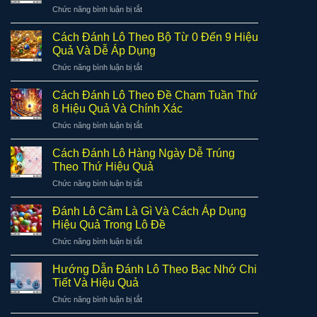
ở
Chức năng bình luận bị tắt
Cách
Đánh
Cách Đánh Lô Theo Bộ Từ 0 Đến 9 Hiệu
Lô
Quả Và Dễ Áp Dụng
Theo
ở
Chức năng bình luận bị tắt
Hình
Cách
Quả
Đánh
Trám
Cách Đánh Lô Theo Đề Chạm Tuần Thứ
Lô
Hiệu
8 Hiệu Quả Và Chính Xác
Theo
Quả
ở
Chức năng bình luận bị tắt
Bộ
Cho
Cách
Từ
Người
Đánh
0
Cách Đánh Lô Hàng Ngày Dễ Trúng
Chơi
Lô
Đến
Theo Thứ Hiệu Quả
Theo
9
ở
Chức năng bình luận bị tắt
Đề
Hiệu
Cách
Chạm
Quả
Đánh
Tuần
Đánh Lô Câm Là Gì Và Cách Áp Dụng
Và
Lô
Thứ
Hiệu Quả Trong Lô Đề
Dễ
Hàng
8
Áp
ở
Chức năng bình luận bị tắt
Ngày
Hiệu
Dụng
Đánh
Dễ
Quả
Lô
Trúng
Hướng Dẫn Đánh Lô Theo Bạc Nhớ Chi
Và
Câm
Theo
Tiết Và Hiệu Quả
Chính
Là
Thứ
Xác
ở
Chức năng bình luận bị tắt
Gì
Hiệu
Hướng
Và
Quả