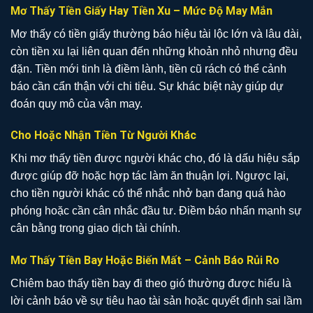
Mơ Thấy Tiền Giấy Hay Tiền Xu – Mức Độ May Mắn
Mơ thấy có tiền giấy thường báo hiệu tài lộc lớn và lâu dài,
còn tiền xu lại liên quan đến những khoản nhỏ nhưng đều
đặn. Tiền mới tinh là điềm lành, tiền cũ rách có thể cảnh
báo cần cẩn thận với chi tiêu. Sự khác biệt này giúp dự
đoán quy mô của vận may.
Cho Hoặc Nhận Tiền Từ Người Khác
Khi mơ thấy tiền được người khác cho, đó là dấu hiệu sắp
được giúp đỡ hoặc hợp tác làm ăn thuận lợi. Ngược lại,
cho tiền người khác có thể nhắc nhở bạn đang quá hào
phóng hoặc cần cân nhắc đầu tư. Điềm báo nhấn mạnh sự
cân bằng trong giao dịch tài chính.
Mơ Thấy Tiền Bay Hoặc Biến Mất – Cảnh Báo Rủi Ro
Chiêm bao thấy tiền bay đi theo gió thường được hiểu là
lời cảnh báo về sự tiêu hao tài sản hoặc quyết định sai lầm