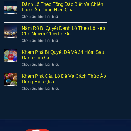
Dẫn
Cách
Đánh Lô Theo Tổng Đặc Biệt Và Chiến
Đánh
Áp
Lược Áp Dụng Hiệu Quả
Lô
Dụng
ở
Chức năng bình luận bị tắt
Theo
Hiệu
Đánh
Bạc
Quả
Lô
Nhớ
Nắm Rõ Bí Quyết Đánh Lô Theo Lô Kép
Trong
Theo
Chi
Cho Người Chơi Lô Đề
Lô
Tổng
Tiết
Đề
ở
Chức năng bình luận bị tắt
Đặc
Và
Nắm
Biệt
Hiệu
Rõ
Và
Khám Phá Bí Quyết Đề Về 34 Hôm Sau
Quả
Bí
Chiến
Đánh Con Gì
Quyết
Lược
ở
Chức năng bình luận bị tắt
Đánh
Áp
Khám
Lô
Dụng
Phá
Theo
Khám Phá Cầu Lô Đề Và Cách Thức Áp
Hiệu
Bí
Lô
Dụng Hiệu Quả
Quả
Quyết
Kép
ở
Chức năng bình luận bị tắt
Đề
Cho
Khám
Về
Người
Phá
34
Chơi
Cầu
Hôm
Lô
Lô
Sau
Đề
Đề
Đánh
Và
Con
Cách
Gì
Thức