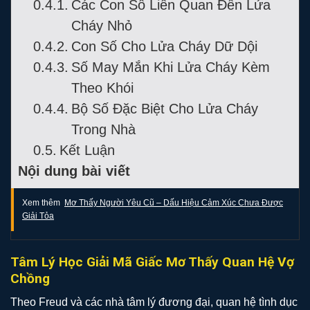
Các Con Số Liên Quan Đến Lửa
Cháy Nhỏ
Con Số Cho Lửa Cháy Dữ Dội
Số May Mắn Khi Lửa Cháy Kèm
Theo Khói
Bộ Số Đặc Biệt Cho Lửa Cháy
Trong Nhà
Kết Luận
Nội dung bài viết
Xem thêm
Mơ Thấy Người Yêu Cũ – Dấu Hiệu Cảm Xúc Chưa Được
Giải Tỏa
Tâm Lý Học Giải Mã Giấc Mơ Thấy Quan Hệ Vợ
Chồng
Theo Freud và các nhà tâm lý đương đại, quan hệ tình dục