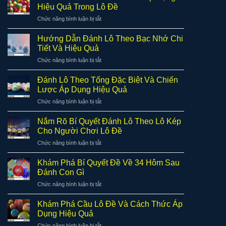
Lô
Thứ
Hiệu Quả Trong Lô Đề
Dễ
Hàng
8
Áp
ở
Chức năng bình luận bị tắt
Ngày
Hiệu
Dụng
Đánh
Dễ
Quả
Lô
Trúng
Hướng Dẫn Đánh Lô Theo Bạc Nhớ Chi
Và
Câm
Theo
Tiết Và Hiệu Quả
Chính
Là
Thứ
Xác
ở
Chức năng bình luận bị tắt
Gì
Hiệu
Hướng
Và
Quả
Dẫn
Cách
Đánh Lô Theo Tổng Đặc Biệt Và Chiến
Đánh
Áp
Lược Áp Dụng Hiệu Quả
Lô
Dụng
ở
Chức năng bình luận bị tắt
Theo
Hiệu
Đánh
Bạc
Quả
Lô
Nhớ
Nắm Rõ Bí Quyết Đánh Lô Theo Lô Kép
Trong
Theo
Chi
Cho Người Chơi Lô Đề
Lô
Tổng
Tiết
Đề
ở
Chức năng bình luận bị tắt
Đặc
Và
Nắm
Biệt
Hiệu
Rõ
Và
Khám Phá Bí Quyết Đề Về 34 Hôm Sau
Quả
Bí
Chiến
Đánh Con Gì
Quyết
Lược
ở
Chức năng bình luận bị tắt
Đánh
Áp
Khám
Lô
Dụng
Phá
Theo
Khám Phá Cầu Lô Đề Và Cách Thức Áp
Hiệu
Bí
Lô
Dụng Hiệu Quả
Quả
Quyết
Kép
ở
Chức năng bình luận bị tắt