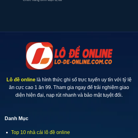
Đề
Cho
Khám
Về
Người
Phá
34
Chơi
Cầu
Hôm
Lô
Lô
Sau
Đề
Đề
Đánh
Và
Con
Cách
Gì
Thức
Áp
Dụng
Hiệu
Quả
Lô đề online
là hình thức ghi số trực tuyến uy tín với tỷ lệ
ăn cực cao 1 ăn 99. Tham gia ngay để trải nghiệm giao
diện hiện đại, nạp rút nhanh và bảo mật tuyệt đối.
Danh Mục
Top 10 nhà cái lô đề online