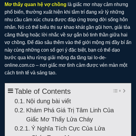
Mơ thấy quan hệ vợ chồng
là giấc mơ nhạy cảm nhưng
phổ biến, thường xuất hiện khi tâm trí đang xử lý những
nhu cầu cảm xúc chưa được đáp ứng trong đời sống hôn
nhân. Nó có thể biểu thị sự khao khát gần gũi hơn, giải tỏa
căng thẳng hoặc lời nhắc về sự gắn bó tinh thần giữa hai
vợ chồng. Để đào sâu thêm vào thế giới mộng mị đầy bí ẩn
này cùng những con số gợi ý đặc biệt, bạn có thể dạo
bước qua khu rừng giải mộng đa tầng tại lo-de-
online.com.co – nơi giấc mơ tình cảm được vén màn một
cách tinh tế và sáng tạo.
Table of Contents
Nội dung bài viết
Khám Phá Giá Trị Tâm Linh Của
Giấc Mơ Thấy Lửa Cháy
Ý Nghĩa Tích Cực Của Lửa