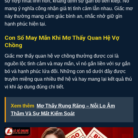
sự hợp nhất linh hồn, khẳng định sự gắn bó tiền kiếp. Nó
mang ý nghĩa công nhận giá trị tình cảm lẫn nhau. Giấc mơ
này thường mang cảm giác bình an, nhắc nhở giữ gìn
hạnh phúc hiện tại.
Con Số May Mắn Khi Mơ Thấy Quan Hệ Vợ
Chồng
Giấc mơ thấy quan hệ vợ chồng thường được coi là
nguồn lộc tình cảm và may mắn, vì nó gắn liền với sự gắn
bó và hạnh phúc lứa đôi. Những con số dưới đây được
truyền miệng qua nhiều thế hệ và hay mang lại kết quả thú
vị khi áp dụng đúng chi tiết.
Xem thêm
Mơ Thấy Rụng Răng – Nỗi Lo Âm
Thầm Và Sự Mất Kiểm Soát