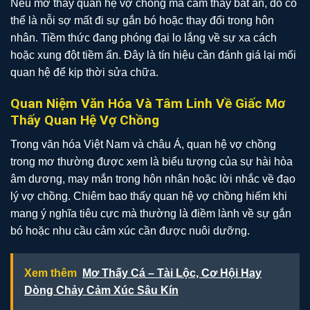
Nếu mơ thấy quan hệ vợ chồng mà cảm thấy bất an, đó có
thể là nỗi sợ mất đi sự gắn bó hoặc thay đổi trong hôn
nhân. Tiềm thức đang phóng đại lo lắng về sự xa cách
hoặc xung đột tiềm ẩn. Đây là tín hiệu cần đánh giá lại mối
quan hệ để kịp thời sửa chữa.
Quan Niệm Văn Hóa Và Tâm Linh Về Giấc Mơ
Thấy Quan Hệ Vợ Chồng
Trong văn hóa Việt Nam và châu Á, quan hệ vợ chồng
trong mơ thường được xem là biểu tượng của sự hài hòa
âm dương, may mắn trong hôn nhân hoặc lời nhắc về đạo
lý vợ chồng. Chiêm bao thấy quan hệ vợ chồng hiếm khi
mang ý nghĩa tiêu cực mà thường là điềm lành về sự gắn
bó hoặc nhu cầu cảm xúc cần được nuôi dưỡng.
Xem thêm
Mơ Thấy Cá – Tài Lộc, Cơ Hội Hay
Dòng Chảy Cảm Xúc Sâu Kín