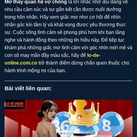
Mơ thấy quan hệ vợ chồng
là lời nhắc nhở dịu dàng về
nhu cầu cảm xúc và sự gắn kết cần được nuôi dưỡng
trong hôn nhân. Hãy xem giấc mơ như cơ hội để nhìn
nhận góc kín tâm lý và khát vọng được yêu thương thực
sự. Cuộc sống tình cảm sẽ phong phú hơn khi bạn lắng
nghe và hành động theo những tín hiệu này. Để tiếp tục
khám phá những giấc mơ tình cảm với góc nhìn mới mẻ và
con số may mắn đầy màu sắc, hãy để
lo-de-
online.com.co
trở thành điểm dừng chân quen thuộc cho
hành trình mộng mị của bạn.
Bài viết liên quan: